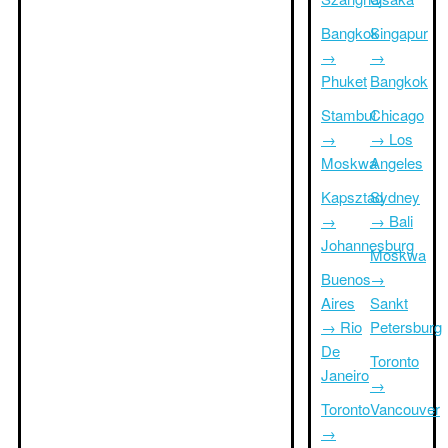
Bangkok
Singapur
→
→
Phuket
Bangkok
Stambuł
Chicago
→
→ Los
Moskwa
Angeles
Kapsztad
Sydney
→
→ Bali
Johannesburg
Moskwa
Buenos
→
Aires
Sankt
→ Rio
Petersburg
De
Toronto
Janeiro
→
Toronto
Vancouver
→