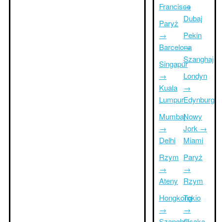
Francisco
→
Dubaj
Paryż
→
Pekin
Barcelona
→
Szanghaj
Singapur
→
Londyn
Kuala
→
Lumpur
Edynburg
Mumbaj
Nowy
→
Jork →
Delhi
Miami
Rzym
Paryż
→
→
Ateny
Rzym
Hongkong
Tokio
→
→
Szanghaj
Osaka