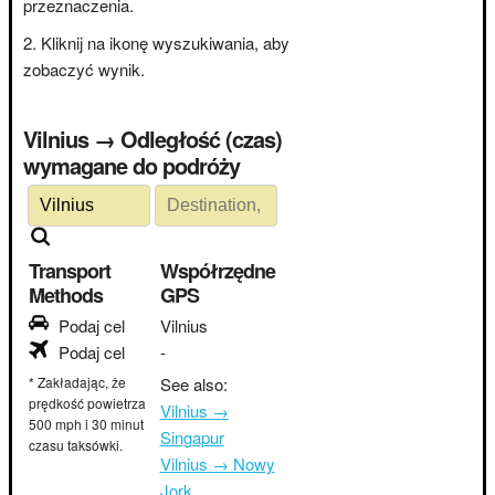
przeznaczenia.
Kliknij na ikonę wyszukiwania, aby
zobaczyć wynik.
Vilnius → Odległość (czas)
wymagane do podróży
Transport
Współrzędne
Methods
GPS
Podaj cel
Vilnius
Podaj cel
-
* Zakładając, że
See also:
prędkość powietrza
Vilnius →
500 mph i 30 minut
Singapur
czasu taksówki.
Vilnius → Nowy
Jork