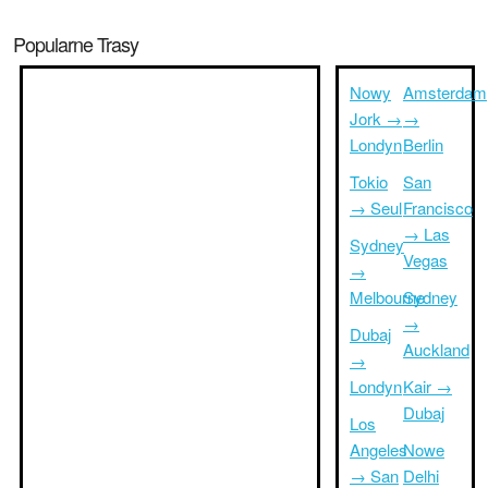
Popularne Trasy
Nowy
Amsterdam
Jork →
→
Londyn
Berlin
Tokio
San
→ Seul
Francisco
→ Las
Sydney
Vegas
→
Melbourne
Sydney
→
Dubaj
Auckland
→
Londyn
Kair →
Dubaj
Los
Angeles
Nowe
→ San
Delhi