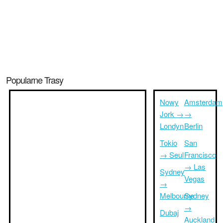
Popularne Trasy
Nowy
Amsterdam
Jork →
→
Londyn
Berlin
Tokio
San
→ Seul
Francisco
→ Las
Sydney
Vegas
→
Melbourne
Sydney
→
Dubaj
Auckland