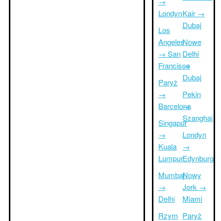
→
Londyn
Kair →
Dubaj
Los
Angeles
Nowe
→ San
Delhi
Francisco
→
Dubaj
Paryż
→
Pekin
Barcelona
→
Szanghaj
Singapur
→
Londyn
Kuala
→
Lumpur
Edynburg
Mumbaj
Nowy
→
Jork →
Delhi
Miami
Rzym
Paryż