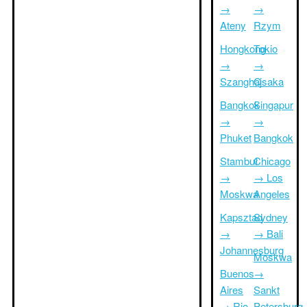
→
→
Ateny
Rzym
Hongkong
Tokio
→
→
Szanghaj
Osaka
Bangkok
Singapur
→
→
Phuket
Bangkok
Stambuł
Chicago
→
→ Los
Moskwa
Angeles
Kapsztad
Sydney
→
→ Bali
Johannesburg
Moskwa
Buenos
→
Aires
Sankt
→ Rio
Petersburg