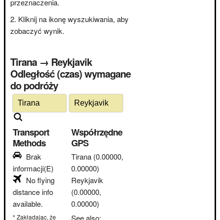
przeznaczenia.
Kliknij na ikonę wyszukiwania, aby
zobaczyć wynik.
Tirana → Reykjavik
Odległość (czas) wymagane
do podróży
Transport
Współrzędne
Methods
GPS
Brak
Tirana
(0.00000,
informacji(E)
0.00000)
No flying
Reykjavik
distance info
(0.00000,
available.
0.00000)
* Zakładając, że
See also: