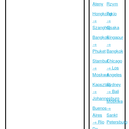
Ateny
Rzym
Hongkong
Tokio
→
→
Szanghaj
Osaka
Bangkok
Singapur
→
→
Phuket
Bangkok
Stambuł
Chicago
→
→ Los
Moskwa
Angeles
Kapsztad
Sydney
→
→ Bali
Johannesburg
Moskwa
Buenos
→
Aires
Sankt
→ Rio
Petersburg
De