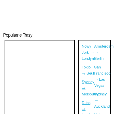
Popularne Trasy
Nowy
Amsterdam
Jork →
→
Londyn
Berlin
Tokio
San
→ Seul
Francisco
→ Las
Sydney
Vegas
→
Melbourne
Sydney
→
Dubaj
Auckland
→