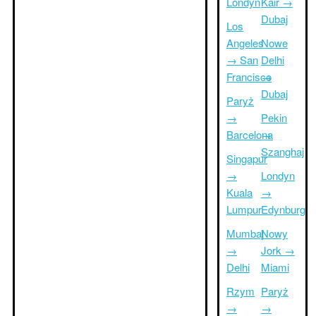
Londyn
Kair →
Dubaj
Los
Angeles
Nowe
→ San
Delhi
Francisco
→
Dubaj
Paryż
→
Pekin
Barcelona
→
Szanghaj
Singapur
→
Londyn
Kuala
→
Lumpur
Edynburg
Mumbaj
Nowy
→
Jork →
Delhi
Miami
Rzym
Paryż
→
→