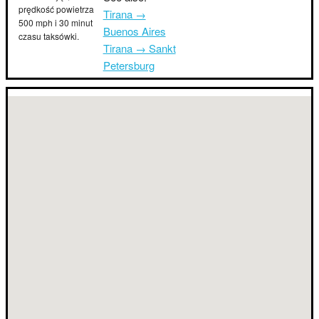
prędkość powietrza
Tirana →
500 mph i 30 minut
Buenos Aires
czasu taksówki.
Tirana → Sankt
Petersburg