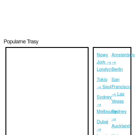
Popularne Trasy
Nowy
Amsterdam
Jork →
→
Londyn
Berlin
Tokio
San
→ Seul
Francisco
→ Las
Sydney
Vegas
→
Melbourne
Sydney
→
Dubaj
Auckland
→