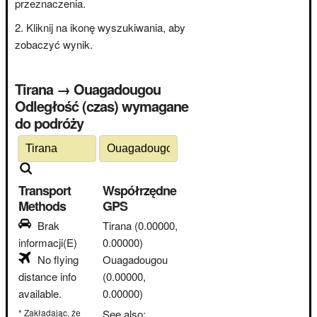
przeznaczenia.
Kliknij na ikonę wyszukiwania, aby
zobaczyć wynik.
Tirana → Ouagadougou
Odległość (czas) wymagane
do podróży
Transport
Współrzędne
Methods
GPS
Brak
Tirana
(0.00000,
informacji(E)
0.00000)
No flying
Ouagadougou
distance info
(0.00000,
available.
0.00000)
* Zakładając, że
See also: