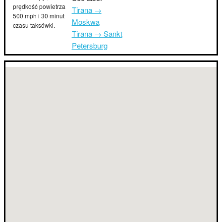
prędkość powietrza
Tirana →
500 mph i 30 minut
Moskwa
czasu taksówki.
Tirana → Sankt
Petersburg