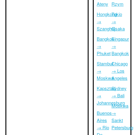
Ateny
Rzym
Hongkong
Tokio
→
→
Szanghaj
Osaka
Bangkok
Singapur
→
→
Phuket
Bangkok
Stambuł
Chicago
→
→ Los
Moskwa
Angeles
Kapsztad
Sydney
→
→ Bali
Johannesburg
Moskwa
Buenos
→
Aires
Sankt
→ Rio
Petersburg
De