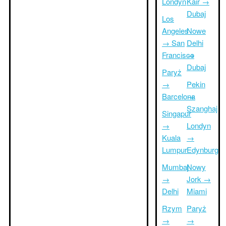
Londyn
Kair →
Dubaj
Los
Angeles
Nowe
→ San
Delhi
Francisco
→
Dubaj
Paryż
→
Pekin
Barcelona
→
Szanghaj
Singapur
→
Londyn
Kuala
→
Lumpur
Edynburg
Mumbaj
Nowy
→
Jork →
Delhi
Miami
Rzym
Paryż
→
→