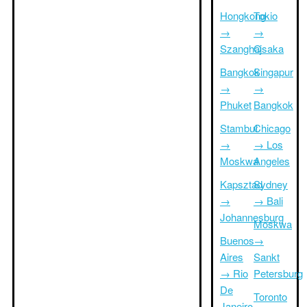
Hongkong
Tokio
→
→
Szanghaj
Osaka
Bangkok
Singapur
→
→
Phuket
Bangkok
Stambuł
Chicago
→
→ Los
Moskwa
Angeles
Kapsztad
Sydney
→
→ Bali
Johannesburg
Moskwa
Buenos
→
Aires
Sankt
→ Rio
Petersburg
De
Toronto
Janeiro