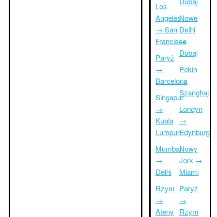
Dubaj
Los
Angeles
Nowe
→ San
Delhi
Francisco
→
Dubaj
Paryż
→
Pekin
Barcelona
→
Szanghaj
Singapur
→
Londyn
Kuala
→
Lumpur
Edynburg
Mumbaj
Nowy
→
Jork →
Delhi
Miami
Rzym
Paryż
→
→
Ateny
Rzym