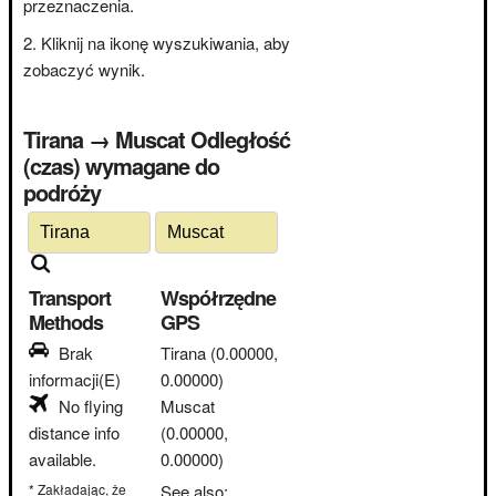
przeznaczenia.
Kliknij na ikonę wyszukiwania, aby
zobaczyć wynik.
Tirana → Muscat Odległość
(czas) wymagane do
podróży
Transport
Współrzędne
Methods
GPS
Brak
Tirana
(0.00000,
informacji(E)
0.00000)
No flying
Muscat
distance info
(0.00000,
available.
0.00000)
* Zakładając, że
See also: