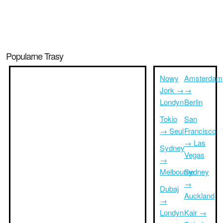
Popularne Trasy
Nowy
Amsterdam
Jork →
→
Londyn
Berlin
Tokio
San
→ Seul
Francisco
→ Las
Sydney
Vegas
→
Melbourne
Sydney
→
Dubaj
Auckland
→
Londyn
Kair →