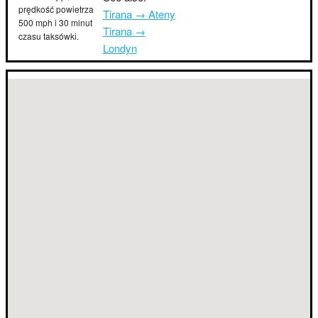
prędkość powietrza
Tirana → Ateny
500 mph i 30 minut
Tirana →
czasu taksówki.
Londyn