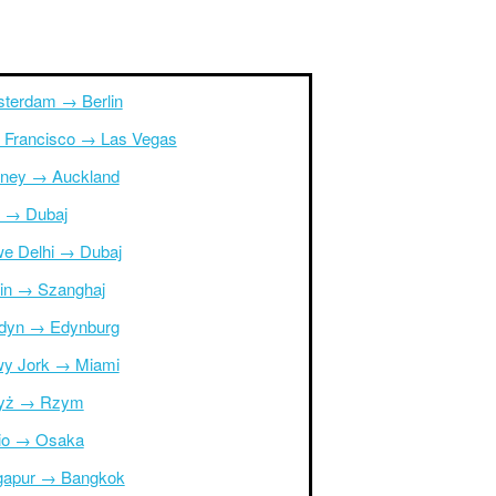
terdam → Berlin
 Francisco → Las Vegas
ney → Auckland
r → Dubaj
e Delhi → Dubaj
in → Szanghaj
dyn → Edynburg
y Jork → Miami
yż → Rzym
io → Osaka
gapur → Bangkok