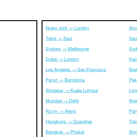
Nowy Jork → Londyn
Ams
Tokio → Seul
San
Sydney → Melbourne
Syd
Dubaj → Londyn
Kai
Los Angeles → San Francisco
Now
Paryż → Barcelona
Pek
Singapur → Kuala Lumpur
Lon
Mumbaj → Delhi
Now
Rzym → Ateny
Par
Hongkong → Szanghaj
Tok
Bangkok → Phuket
Sin