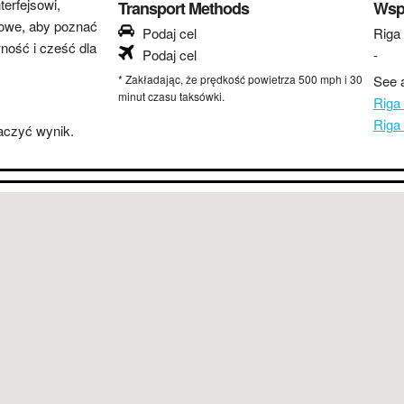
erfejsowi,
Transport Methods
Wsp
lowe, aby poznać
Podaj cel
Riga
wność i cześć dla
Podaj cel
-
* Zakładając, że prędkość powietrza 500 mph i 30
See a
minut czasu taksówki.
Riga
Riga
baczyć wynik.