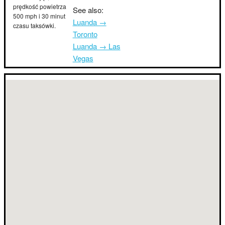
prędkość powietrza
See also:
500 mph i 30 minut
Luanda →
czasu taksówki.
Toronto
Luanda → Las
Vegas