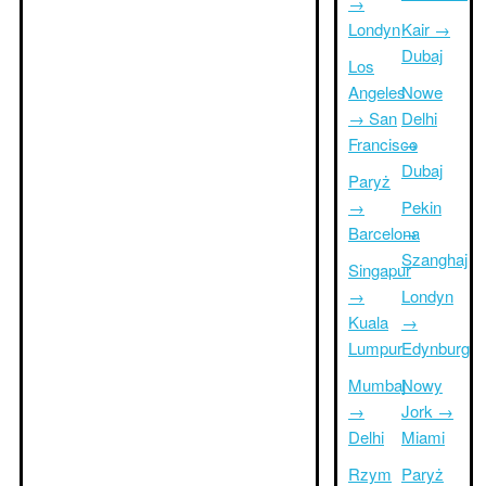
→
Londyn
Kair →
Dubaj
Los
Angeles
Nowe
→ San
Delhi
Francisco
→
Dubaj
Paryż
→
Pekin
Barcelona
→
Szanghaj
Singapur
→
Londyn
Kuala
→
Lumpur
Edynburg
Mumbaj
Nowy
→
Jork →
Delhi
Miami
Rzym
Paryż