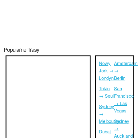
Popularne Trasy
Nowy
Amsterdam
Jork →
→
Londyn
Berlin
Tokio
San
→ Seul
Francisco
→ Las
Sydney
Vegas
→
Melbourne
Sydney
→
Dubaj
Auckland