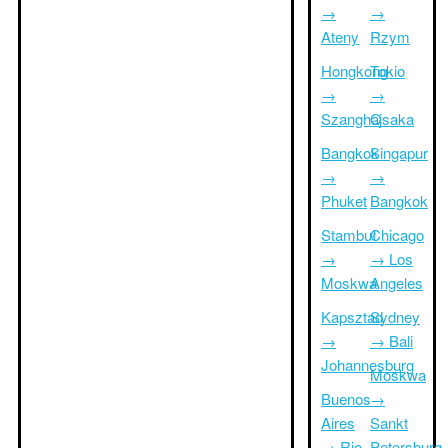
→
→
Ateny
Rzym
Hongkong
Tokio
→
→
Szanghaj
Osaka
Bangkok
Singapur
→
→
Phuket
Bangkok
Stambuł
Chicago
→
→ Los
Moskwa
Angeles
Kapsztad
Sydney
→
→ Bali
Johannesburg
Moskwa
Buenos
→
Aires
Sankt
→ Rio
Petersburg