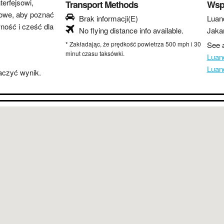
erfejsowi,
Transport Methods
Wsp
lowe, aby poznać
Brak informacji(E)
Luan
wność i cześć dla
No flying distance info available.
Jaka
* Zakładając, że prędkość powietrza 500 mph i 30
See a
minut czasu taksówki.
Luan
Luan
baczyć wynik.