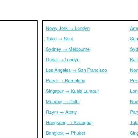
Nowy Jork → Londyn
Ams
Tokio → Seul
San
Sydney → Melbourne
Syd
Dubaj → Londyn
Kai
Los Angeles → San Francisco
Now
Paryż → Barcelona
Pek
Singapur → Kuala Lumpur
Lon
Mumbaj → Delhi
Now
Rzym → Ateny
Par
Hongkong → Szanghaj
Tok
Bangkok → Phuket
Sin