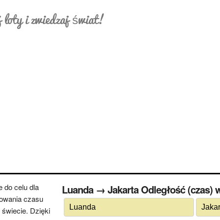
 loty i zwiedzaj świat!
 do celu dla
Luanda → Jakarta Odległość (czas)
cowania czasu
świecie. Dzięki