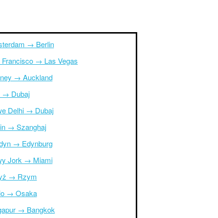
terdam → Berlin
 Francisco → Las Vegas
ney → Auckland
r → Dubaj
e Delhi → Dubaj
in → Szanghaj
dyn → Edynburg
y Jork → Miami
yż → Rzym
io → Osaka
gapur → Bangkok