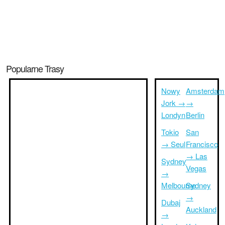
Popularne Trasy
Nowy
Amsterdam
Jork →
→
Londyn
Berlin
Tokio
San
→ Seul
Francisco
→ Las
Sydney
Vegas
→
Melbourne
Sydney
→
Dubaj
Auckland
→