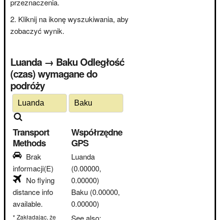
przeznaczenia.
Kliknij na ikonę wyszukiwania, aby
zobaczyć wynik.
Luanda → Baku Odległość
(czas) wymagane do
podróży
Transport
Współrzędne
Methods
GPS
Brak
Luanda
informacji(E)
(0.00000,
No flying
0.00000)
distance info
Baku
(0.00000,
available.
0.00000)
* Zakładając, że
See also: