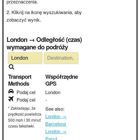
przeznaczenia.
Kliknij na ikonę wyszukiwania, aby
zobaczyć wynik.
London → Odległość (czas)
wymagane do podróży
Transport
Współrzędne
Methods
GPS
Podaj cel
London
Podaj cel
-
* Zakładając, że
See also:
prędkość powietrza
London →
500 mph i 30 minut
Barcelona
czasu taksówki.
London →
Paryż