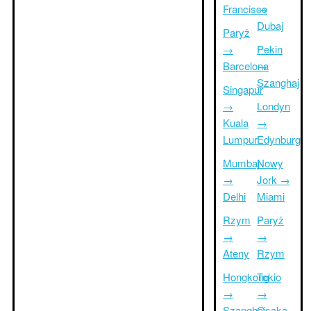
Francisco
→
Dubaj
Paryż
→
Pekin
Barcelona
→
Szanghaj
Singapur
→
Londyn
Kuala
→
Lumpur
Edynburg
Mumbaj
Nowy
→
Jork →
Delhi
Miami
Rzym
Paryż
→
→
Ateny
Rzym
Hongkong
Tokio
→
→
Szanghaj
Osaka