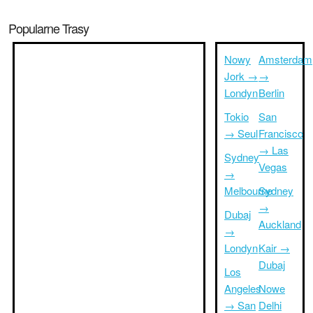
Popularne Trasy
Nowy
Amsterdam
Jork →
→
Londyn
Berlin
Tokio
San
→ Seul
Francisco
→ Las
Sydney
Vegas
→
Melbourne
Sydney
→
Dubaj
Auckland
→
Londyn
Kair →
Dubaj
Los
Angeles
Nowe
→ San
Delhi