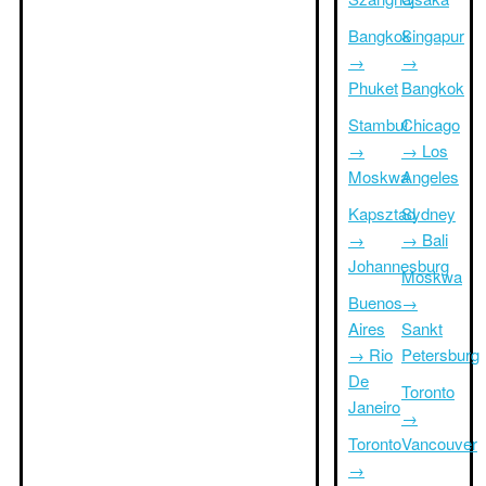
Bangkok
Singapur
→
→
Phuket
Bangkok
Stambuł
Chicago
→
→ Los
Moskwa
Angeles
Kapsztad
Sydney
→
→ Bali
Johannesburg
Moskwa
Buenos
→
Aires
Sankt
→ Rio
Petersburg
De
Toronto
Janeiro
→
Toronto
Vancouver
→