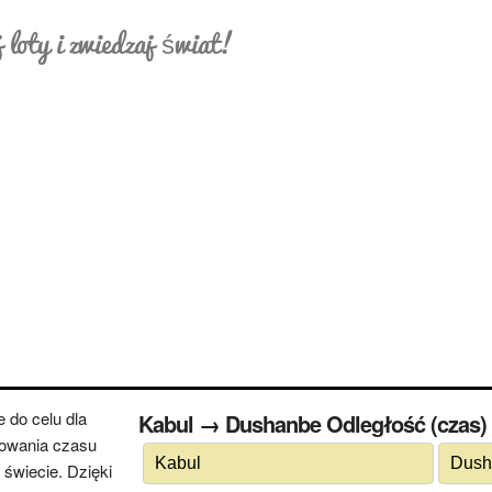
 loty i zwiedzaj świat!
 do celu dla
Kabul → Dushanbe Odległość (czas
cowania czasu
świecie. Dzięki