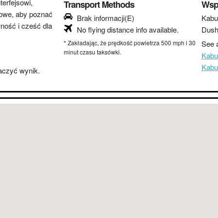
erfejsowi,
Transport Methods
Wsp
lowe, aby poznać
Brak informacji(E)
Kabu
wność i cześć dla
No flying distance info available.
Dush
* Zakładając, że prędkość powietrza 500 mph i 30
See a
minut czasu taksówki.
Kabu
Kabu
baczyć wynik.