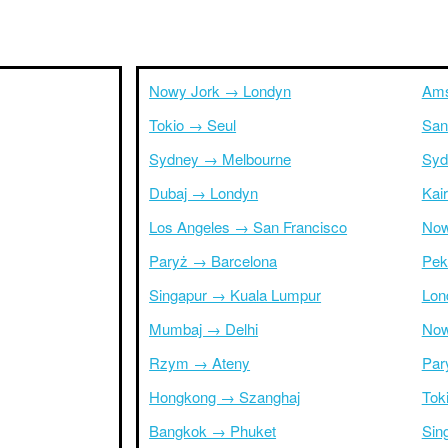
Nowy Jork → Londyn
Ams
Tokio → Seul
San
Sydney → Melbourne
Syd
Dubaj → Londyn
Kai
Los Angeles → San Francisco
Now
Paryż → Barcelona
Pek
Singapur → Kuala Lumpur
Lon
Mumbaj → Delhi
Now
Rzym → Ateny
Par
Hongkong → Szanghaj
Tok
Bangkok → Phuket
Sin