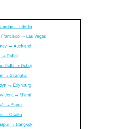
terdam → Berlin
 Francisco → Las Vegas
ney → Auckland
r → Dubaj
e Delhi → Dubaj
in → Szanghaj
dyn → Edynburg
y Jork → Miami
yż → Rzym
io → Osaka
gapur → Bangkok