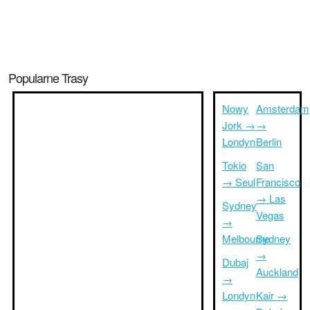
Popularne Trasy
Nowy
Amsterdam
Jork →
→
Londyn
Berlin
Tokio
San
→ Seul
Francisco
→ Las
Sydney
Vegas
→
Melbourne
Sydney
→
Dubaj
Auckland
→
Londyn
Kair →