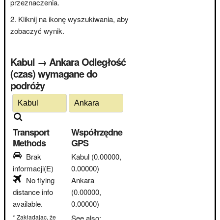
przeznaczenia.
Kliknij na ikonę wyszukiwania, aby
zobaczyć wynik.
Kabul → Ankara Odległość
(czas) wymagane do
podróży
Transport
Współrzędne
Methods
GPS
Brak
Kabul
(0.00000,
informacji(E)
0.00000)
No flying
Ankara
distance info
(0.00000,
available.
0.00000)
* Zakładając, że
See also: