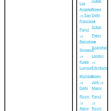
Dubaj
Los
Angeles
Nowe
→ San
Delhi
Francisco
→
Dubaj
Paryż
→
Pekin
Barcelona
→
Szanghaj
Singapur
→
Londyn
Kuala
→
Lumpur
Edynburg
Mumbaj
Nowy
→
Jork →
Delhi
Miami
Rzym
Paryż
→
→
Ateny
Rzym