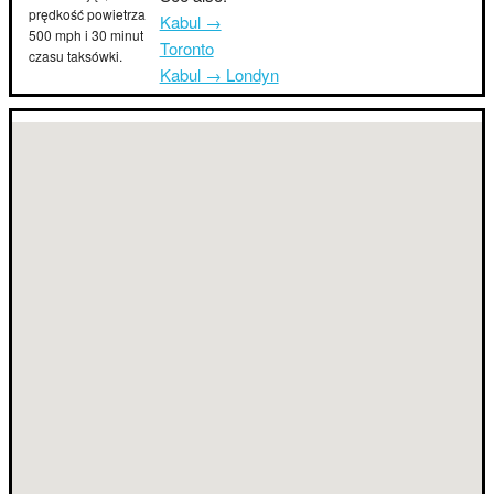
prędkość powietrza
Kabul →
500 mph i 30 minut
Toronto
czasu taksówki.
Kabul → Londyn