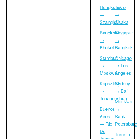
Hongkong
Tokio
→
→
Szanghaj
Osaka
Bangkok
Singapur
→
→
Phuket
Bangkok
Stambuł
Chicago
→
→ Los
Moskwa
Angeles
Kapsztad
Sydney
→
→ Bali
Johannesburg
Moskwa
Buenos
→
Aires
Sankt
→ Rio
Petersburg
De
Toronto
Janeiro