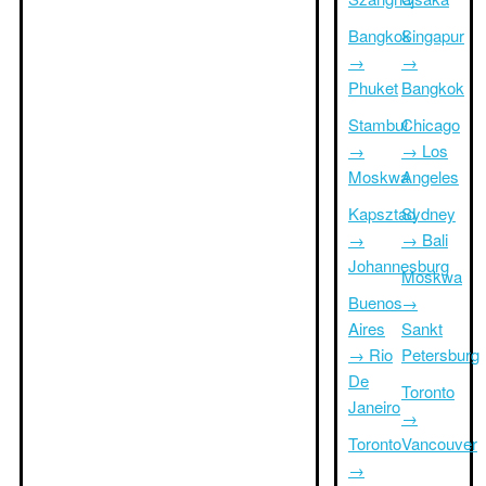
Bangkok
Singapur
→
→
Phuket
Bangkok
Stambuł
Chicago
→
→ Los
Moskwa
Angeles
Kapsztad
Sydney
→
→ Bali
Johannesburg
Moskwa
Buenos
→
Aires
Sankt
→ Rio
Petersburg
De
Toronto
Janeiro
→
Toronto
Vancouver
→