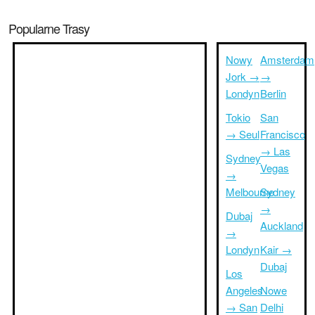
Popularne Trasy
Nowy
Amsterdam
Jork →
→
Londyn
Berlin
Tokio
San
→ Seul
Francisco
→ Las
Sydney
Vegas
→
Melbourne
Sydney
→
Dubaj
Auckland
→
Londyn
Kair →
Dubaj
Los
Angeles
Nowe
→ San
Delhi