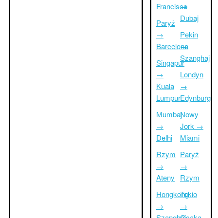
Francisco
→
Dubaj
Paryż
→
Pekin
Barcelona
→
Szanghaj
Singapur
→
Londyn
Kuala
→
Lumpur
Edynburg
Mumbaj
Nowy
→
Jork →
Delhi
Miami
Rzym
Paryż
→
→
Ateny
Rzym
Hongkong
Tokio
→
→
Szanghaj
Osaka