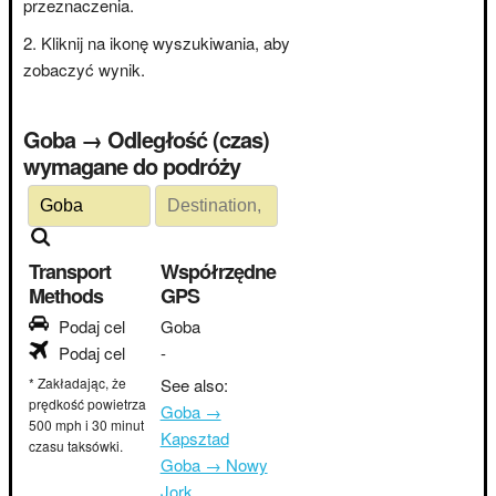
przeznaczenia.
Kliknij na ikonę wyszukiwania, aby
zobaczyć wynik.
Goba → Odległość (czas)
wymagane do podróży
Transport
Współrzędne
Methods
GPS
Podaj cel
Goba
Podaj cel
-
* Zakładając, że
See also:
prędkość powietrza
Goba →
500 mph i 30 minut
Kapsztad
czasu taksówki.
Goba → Nowy
Jork