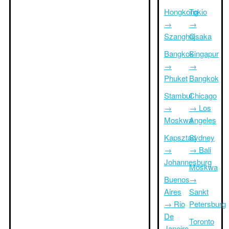
Hongkong
Tokio
→
→
Szanghaj
Osaka
Bangkok
Singapur
→
→
Phuket
Bangkok
Stambuł
Chicago
→
→ Los
Moskwa
Angeles
Kapsztad
Sydney
→
→ Bali
Johannesburg
Moskwa
Buenos
→
Aires
Sankt
→ Rio
Petersburg
De
Toronto
Janeiro