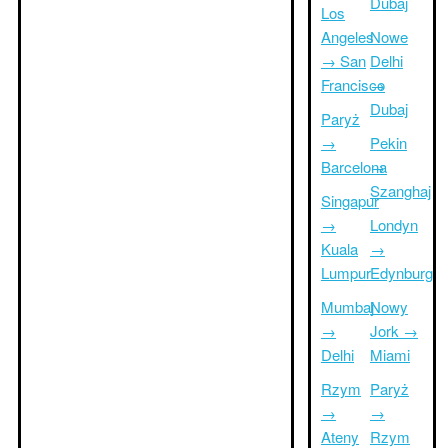
Dubaj
Los
Angeles
Nowe
→ San
Delhi
Francisco
→
Dubaj
Paryż
→
Pekin
Barcelona
→
Szanghaj
Singapur
→
Londyn
Kuala
→
Lumpur
Edynburg
Mumbaj
Nowy
→
Jork →
Delhi
Miami
Rzym
Paryż
→
→
Ateny
Rzym