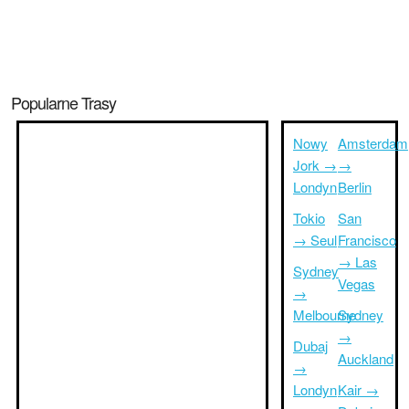
Popularne Trasy
Nowy
Amsterdam
Jork →
→
Londyn
Berlin
Tokio
San
→ Seul
Francisco
→ Las
Sydney
Vegas
→
Melbourne
Sydney
→
Dubaj
Auckland
→
Londyn
Kair →