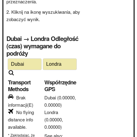
przeznaczenia.
Kliknij na ikonę wyszukiwania, aby
zobaczyć wynik.
Dubai → Londra Odległość
(czas) wymagane do
podróży
Transport
Współrzędne
Methods
GPS
Brak
Dubai
(0.00000,
informacji(E)
0.00000)
No flying
Londra
distance info
(0.00000,
available.
0.00000)
* Zakładając, że
See also: