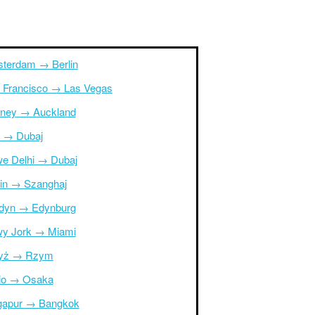
terdam → Berlin
 Francisco → Las Vegas
ney → Auckland
r → Dubaj
e Delhi → Dubaj
in → Szanghaj
dyn → Edynburg
y Jork → Miami
yż → Rzym
io → Osaka
gapur → Bangkok