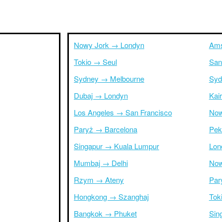
Nowy Jork → Londyn
Ams
Tokio → Seul
San
Sydney → Melbourne
Syd
Dubaj → Londyn
Kai
Los Angeles → San Francisco
Now
Paryż → Barcelona
Pek
Singapur → Kuala Lumpur
Lon
Mumbaj → Delhi
Now
Rzym → Ateny
Par
Hongkong → Szanghaj
Tok
Bangkok → Phuket
Sin