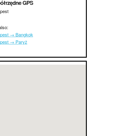
ółrzędne GPS
pest
lso:
pest → Bangkok
pest → Paryż