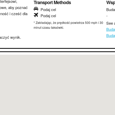
erfejsowi,
Transport Methods
Wsp
lowe, aby poznać
Podaj cel
Buda
wność i cześć dla
Podaj cel
-
* Zakładając, że prędkość powietrza 500 mph i 30
See a
minut czasu taksówki.
Buda
Buda
baczyć wynik.