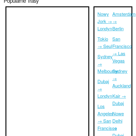
Popularne Trasy
Nowy
Amsterdam
Jork →
→
Londyn
Berlin
Tokio
San
→ Seul
Francisco
→ Las
Sydney
Vegas
→
Melbourne
Sydney
→
Dubaj
Auckland
→
Londyn
Kair →
Dubaj
Los
Angeles
Nowe
→ San
Delhi
Francisco
→
Dubaj