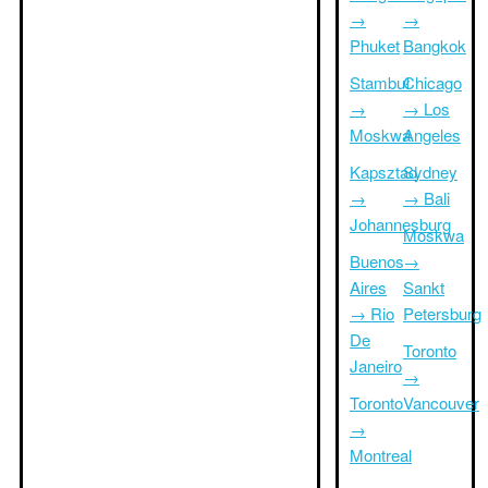
→
→
Phuket
Bangkok
Stambuł
Chicago
→
→ Los
Moskwa
Angeles
Kapsztad
Sydney
→
→ Bali
Johannesburg
Moskwa
Buenos
→
Aires
Sankt
→ Rio
Petersburg
De
Toronto
Janeiro
→
Toronto
Vancouver
→
Montreal