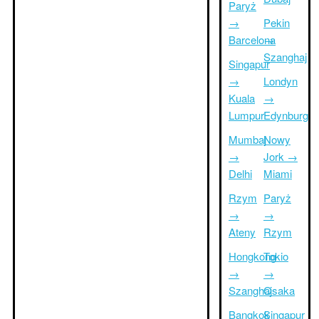
Paryż
→
Pekin
Barcelona
→
Szanghaj
Singapur
→
Londyn
Kuala
→
Lumpur
Edynburg
Mumbaj
Nowy
→
Jork →
Delhi
Miami
Rzym
Paryż
→
→
Ateny
Rzym
Hongkong
Tokio
→
→
Szanghaj
Osaka
Bangkok
Singapur