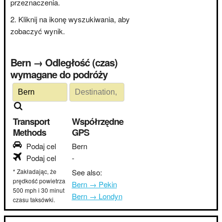
przeznaczenia.
Kliknij na ikonę wyszukiwania, aby
zobaczyć wynik.
Bern → Odległość (czas)
wymagane do podróży
Transport
Współrzędne
Methods
GPS
Podaj cel
Bern
Podaj cel
-
* Zakładając, że
See also:
prędkość powietrza
Bern → Pekin
500 mph i 30 minut
Bern → Londyn
czasu taksówki.