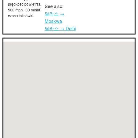
prędkość powietrza
See also:
500 mph i 30 minut
달라스 →
czasu taksówki.
Moskwa
달라스 → Delhi