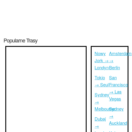
Popularne Trasy
Nowy
Amsterdam
Jork →
→
Londyn
Berlin
Tokio
San
→ Seul
Francisco
→ Las
Sydney
Vegas
→
Melbourne
Sydney
→
Dubaj
Auckland
→