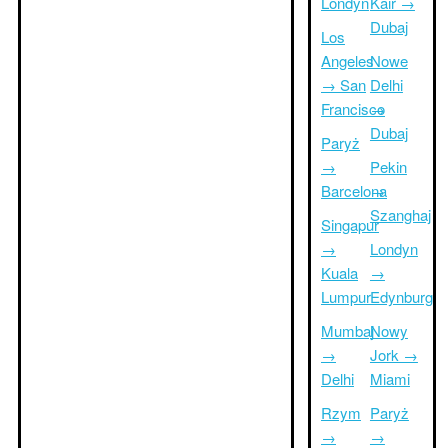
Londyn
Kair →
Dubaj
Los
Angeles
Nowe
→ San
Delhi
Francisco
→
Dubaj
Paryż
→
Pekin
Barcelona
→
Szanghaj
Singapur
→
Londyn
Kuala
→
Lumpur
Edynburg
Mumbaj
Nowy
→
Jork →
Delhi
Miami
Rzym
Paryż
→
→