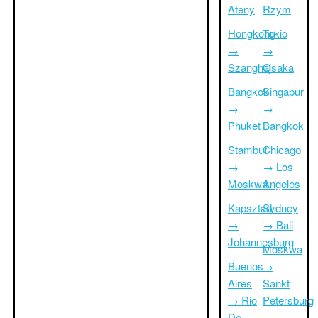
Ateny
Rzym
Hongkong
Tokio
→
→
Szanghaj
Osaka
Bangkok
Singapur
→
→
Phuket
Bangkok
Stambuł
Chicago
→
→ Los
Moskwa
Angeles
Kapsztad
Sydney
→
→ Bali
Johannesburg
Moskwa
Buenos
→
Aires
Sankt
→ Rio
Petersburg
De