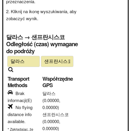
przeznaczenia.
Kliknij na ikonę wyszukiwania, aby
zobaczyć wynik.
달라스 → 샌프란시스코
Odległość (czas) wymagane
do podróży
Transport
Współrzędne
Methods
GPS
Brak
달라스
informacji(E)
(0.00000,
No flying
0.00000)
distance info
샌프란시스코
available.
(0.00000,
0.00000)
* Zakładając, że