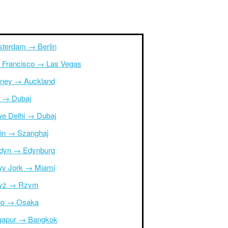
terdam → Berlin
 Francisco → Las Vegas
ney → Auckland
r → Dubaj
e Delhi → Dubaj
in → Szanghaj
dyn → Edynburg
y Jork → Miami
yż → Rzym
io → Osaka
gapur → Bangkok