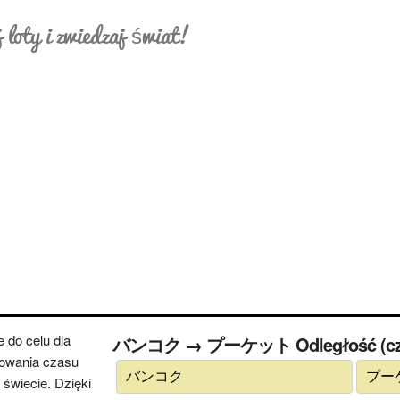
 loty i zwiedzaj świat!
 do celu dla
バンコク → プーケット Odległość (czas
cowania czasu
świecie. Dzięki