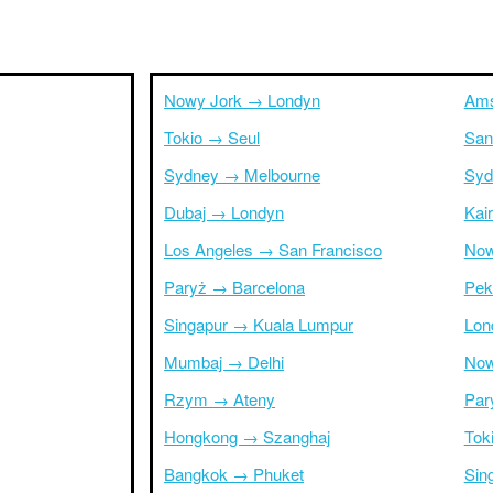
Nowy Jork → Londyn
Ams
Tokio → Seul
San
Sydney → Melbourne
Syd
Dubaj → Londyn
Kai
Los Angeles → San Francisco
Now
Paryż → Barcelona
Pek
Singapur → Kuala Lumpur
Lon
Mumbaj → Delhi
Now
Rzym → Ateny
Par
Hongkong → Szanghaj
Tok
Bangkok → Phuket
Sin