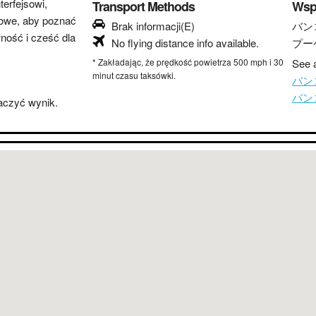
erfejsowi,
Transport Methods
Wsp
lowe, aby poznać
Brak informacji(E)
バン
wność i cześć dla
No flying distance info available.
プー
* Zakładając, że prędkość powietrza 500 mph i 30
See a
minut czasu taksówki.
バンコ
バンコ
baczyć wynik.