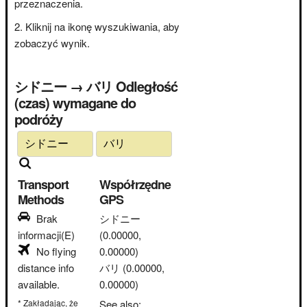
przeznaczenia.
Kliknij na ikonę wyszukiwania, aby
zobaczyć wynik.
シドニー → バリ Odległość
(czas) wymagane do
podróży
Transport
Współrzędne
Methods
GPS
Brak
シドニー
informacji(E)
(0.00000,
No flying
0.00000)
distance info
バリ
(0.00000,
available.
0.00000)
* Zakładając, że
See also: